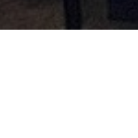
Andreas Skogseth
30.1.25
Regional
reiselivsstrategi for
Hardanger