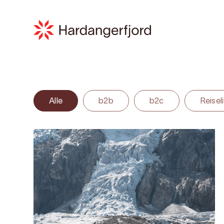
Alle
b2b
b2c
Reisel