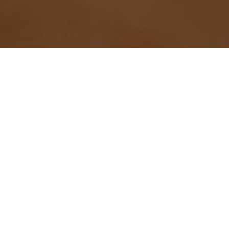
Margit Lund-Mikkelson
9.2.26
Vi ønskjer innspel frå
næringa
Vi er no godt i gang med arbeidet med ny
regional reiselivsstrategi for Hardanger. Nyleg