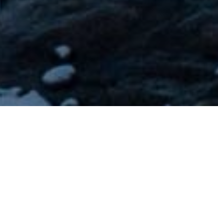
Sjur Vågen
30.1.25
Ny runde med