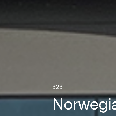
B2B
Norwegia