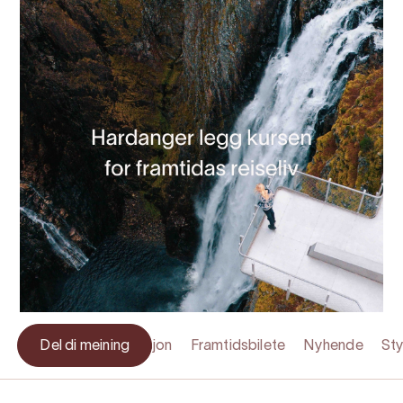
Kvifor?
Del di meining
Felles visjon
Framtidsbilete
Nyhende
St