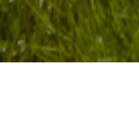
Andreas Skogseth
30.1.25
Gjestedøgn i