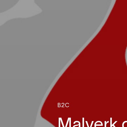
B2C
Malverk g