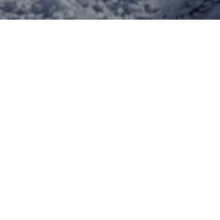
Sjur Vågen
30.1.25
Pressemeldingar via
NTB
Dei siste vekene har me fått på plass ein avtale
som gjer at medlemmer i Visit Hardangerfjord
får distribuert nyheiter via NTB sitt
pressemeldingssystem. Dette har me gjort fordi