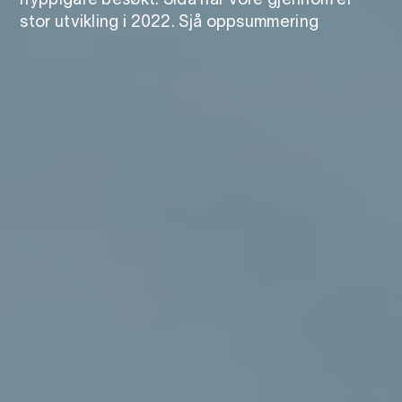
hyppigare besøkt. Sida har vore gjennom ei
stor utvikling i 2022. Sjå oppsummering