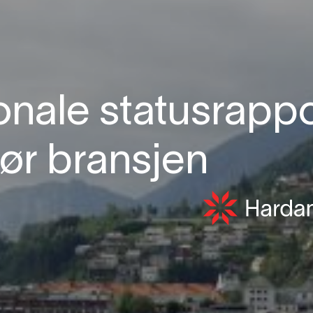
onale statusrapp
ør bransjen