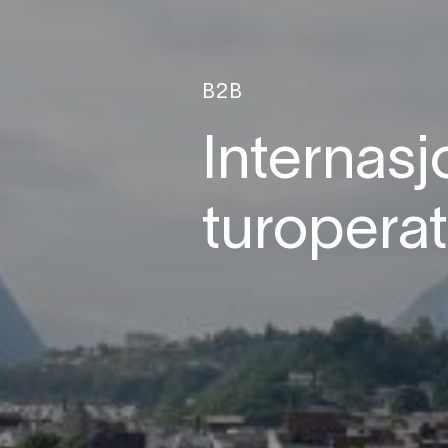
B2B
Internasj
turoperat